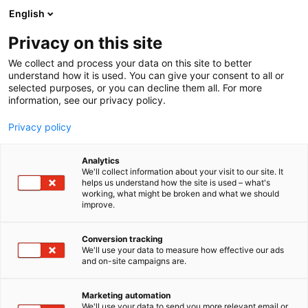
Siirry
English
sisältöön
Privacy on this site
We collect and process your data on this site to better
understand how it is used. You can give your consent to all or
selected purposes, or you can decline them all. For more
information, see our privacy policy.
Privacy policy
Analytics
We'll collect information about your visit to our site. It
helps us understand how the site is used – what's
working, what might be broken and what we should
improve.
Conversion tracking
We'll use your data to measure how effective our ads
and on-site campaigns are.
Marketing automation
We'll use your data to send you more relevant email or