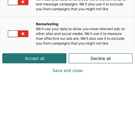
text message campaigns. We'll also use it to exclude
you from campaigns that you might not like.
Remarketing
Ohjelma 2024
We'll use your data to show you more relevant ads on
other sites and social media. We'll use it to measure
how effective our ads are. We'll also use it to exclude
you from campaigns that you might not like.
Accept all
Decline all
Helsingin MaatalousKonemessut tarjosi
Save and close
torstaista lauantaihin 17. – 19.10.2024 Helsingin
Messukeskuksessa ohjelmaa kolmessa
ohjelmapisteessä. Vuonna 2024 messuilla oli
suomalaisten lisäksi useita kansainvälisiä
pääpuhujia, kasvutarinoita ja innovaatiota.
Ohjelma loi kuvaa maatalousalan
tulevaisuudesta ja mahdollisuuksista samalla
tukien yrittäjien jaksamista ja maatilojen
taloudellista kannattavuutta.