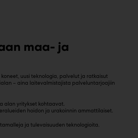
maan maa- ja
eet, uusi teknologia, palvelut ja ratkaisut
lan – aina laitevalmistajista palveluntarjoajiin
 alan yritykset kohtaavat.
eralueiden hoidon ja urakoinnin ammattilaiset.
ntamalleja ja tulevaisuuden teknologioita.