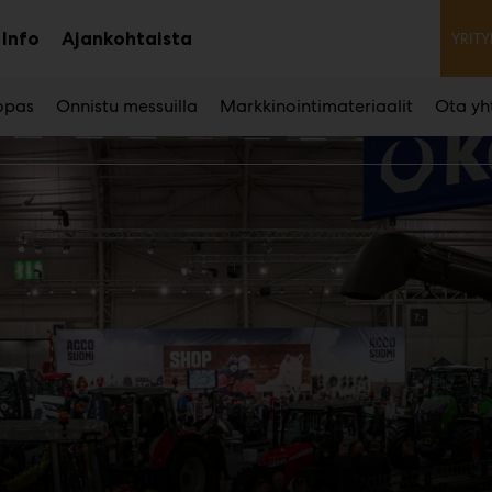
To
Info
Ajankohtaista
YRITY
aa
Avaa
avalikko
alavalikko
 opas
Onnistu messuilla
Markkinointimateriaalit
Ota yh