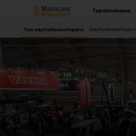
Main
Siirry
sisältöön
Tapahtumassa
Av
al
Näytteilleasettajan
Tule näytteilleasettajaksi