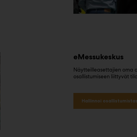
eMessukeskus
Näytteilleasettajien oma as
osallistumiseen liittyvät t
Hallinnoi osallistumistas