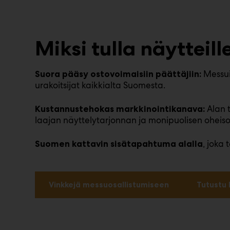
Miksi tulla näyttei
Messuil
Suora pääsy ostovoimaisiin päättäjiin:
urakoitsijat kaikkialta Suomesta.
Alan 
Kustannustehokas markkinointikanava:
laajan näyttelytarjonnan ja monipuolisen oheis
, joka
Suomen kattavin sisätapahtuma alalla
Vinkkejä messuosallistumiseen
Tutustu 