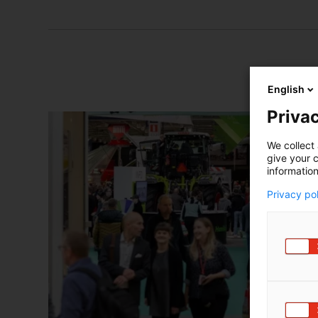
English
Privac
We collect 
give your c
information
Privacy po