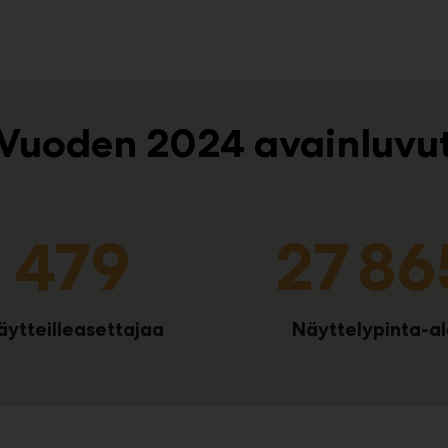
Vuoden 2024 avainluvu
481
28 00
äytteilleasettajaa
Näyttelypinta-a