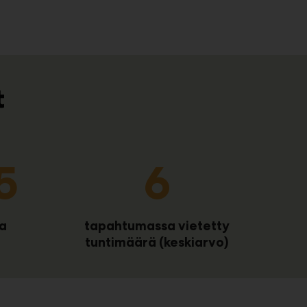
t
1
6
la
tapahtumassa vietetty
tuntimäärä (keskiarvo)