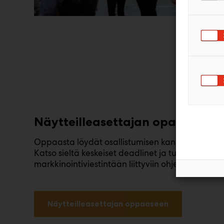
Näytteilleasettajan opas
Oppaasta löydät osallistumisen kannalta tärkeät 
Katso sieltä keskeiset deadlinet ja tutustu osas
markkinointiviestintään liittyviin ohjeisiin.
Näytteilleasettajan oppaaseen