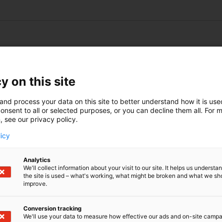
y on this site
and process your data on this site to better understand how it is us
onsent to all or selected purposes, or you can decline them all. For 
MaatalousKoneme
, see our privacy policy.
licy
Vuoden 2024 messuilla vier
heistä oli tyytyväisiä tap
Analytics
We'll collect information about your visit to our site. It helps us underst
the site is used – what's working, what might be broken and what we sh
improve.
Lue lisää kävijätutkimu
Conversion tracking
We'll use your data to measure how effective our ads and on-site camp