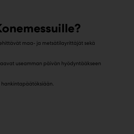
sKonemessuille?
kehittävät maa- ja metsätilayrittäjät sekä
 varaavat useamman päivän hyödyntääkseen
än hankintapäätöksiään.