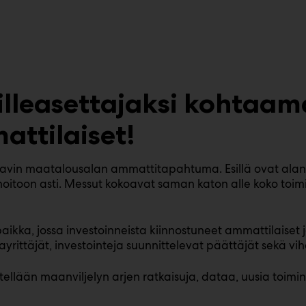
illeasettajaksi kohtaa
ttilaiset!
in maatalousalan ammattitapahtuma. Esillä ovat alan kon
itoon asti. Messut kokoavat saman katon alle koko toimia
a, jossa investoinneista kiinnostuneet ammattilaiset ja
ittäjät, investointeja suunnittelevat päättäjät sekä vih
tellään maanviljelyn arjen ratkaisuja, dataa, uusia toimi