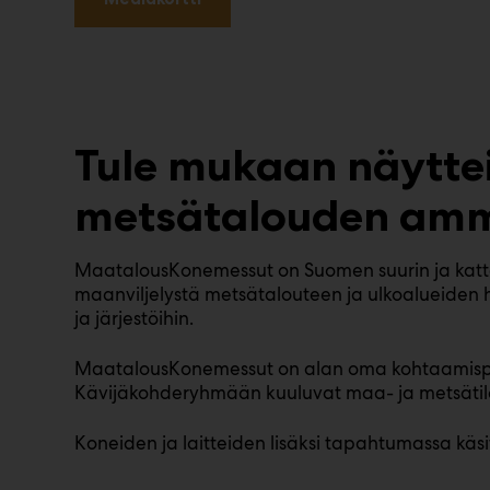
Tule mukaan näytte
metsätalouden amma
MaatalousKonemessut on Suomen suurin ja kattav
maanviljelystä metsätalouteen ja ulkoalueiden ho
ja järjestöihin.
MaatalousKonemessut on alan oma kohtaamispaikk
Kävijäkohderyhmään kuuluvat maa- ja metsätilayr
Koneiden ja laitteiden lisäksi tapahtumassa käsi