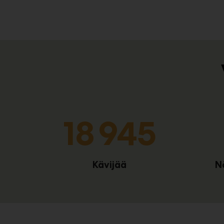
19 037
Kävijää
N