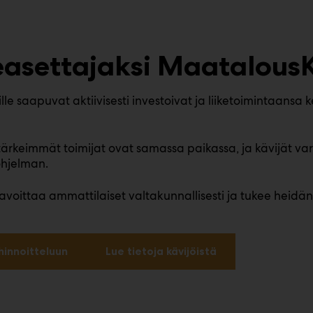
lleasettajaksi Maatalou
le saapuvat aktiivisesti investoivat ja liiketoimintaansa 
tärkeimmät toimijat ovat samassa paikassa, ja kävijät
ohjelman.
 tavoittaa ammattilaiset valtakunnallisesti ja tukee heid
hinnoitteluun
Lue tietoja kävijöistä