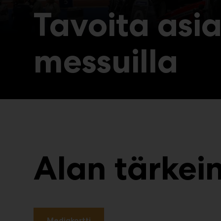
Tavoita asi
messuilla
Alan tärkei
Mediakortti