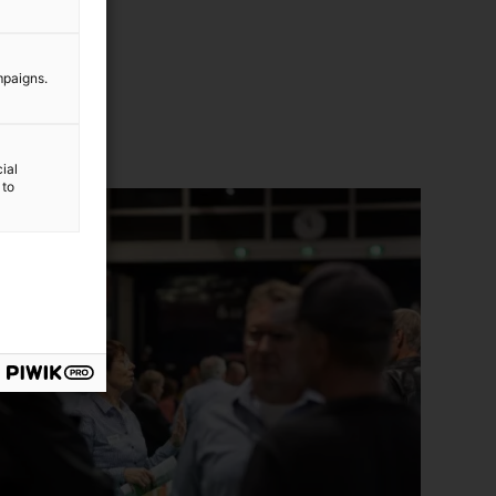
mpaigns.
ial
 to