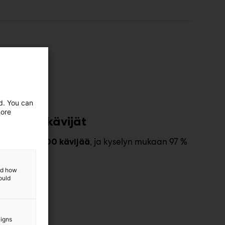
ed. You can
more
ssujen kävijät
aili
, ja kyselyn mukaan 97 %
yli 19 000 kävijää
ahtumaan.
and how
ould
ksesta
aigns