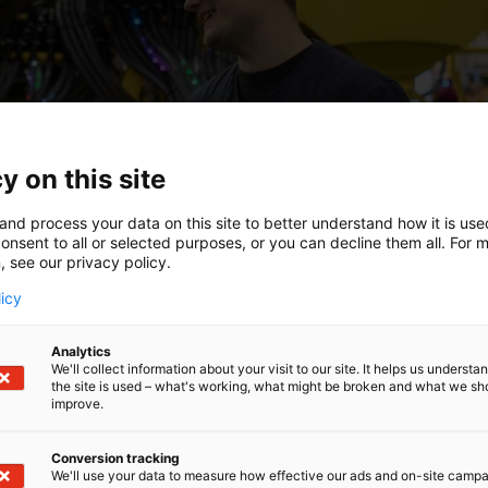
y on this site
and process your data on this site to better understand how it is us
onsent to all or selected purposes, or you can decline them all. For 
, see our privacy policy.
licy
Analytics
We'll collect information about your visit to our site. It helps us underst
the site is used – what's working, what might be broken and what we sh
improve.
Conversion tracking
We'll use your data to measure how effective our ads and on-site camp