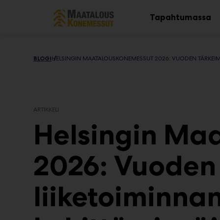
Main
Siirry
sisältöön
Tapahtumassa
Av
al
BLOGI
HELSINGIN MAATALOUSKONEMESSUT 2026: VUODEN TÄRKEIMMÄT
ARTIKKELI
Helsingin Ma
2026: Vuoden
liiketoiminnan