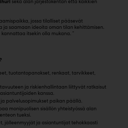
sekä alan järjestökentän että kaikkien
ihuri
mispaikka, jossa tilalliset pääsevät
a ja saamaan ideoita oman tilan kehittämisen.
 kannattaa itsekin olla mukana. ”
?
teet, tuotantopanokset, renkaat, tarvikkeet,
avuuteen ja riskienhallintaan liittyvät ratkaisut
asiantuntijoiden kanssa.
 ja palvelusopimukset paikan päällä.
oaa monipuolisen sisällön yhteistyössä alan
enteon tueksi.
t, jälleenmyyjät ja asiantuntijat tehokkaasti