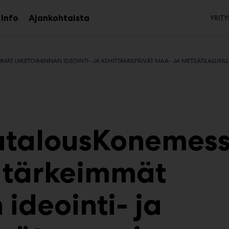
To
Info
Ajankohtaista
YRITY
aa
Avaa
avalikko
alavalikko
 LIIKETOIMINNAN IDEOINTI- JA KEHITTÄMISPÄIVÄT MAA- JA METSÄTILALLISILL
atalousKonemess
 tärkeimmät
 ideointi- ja