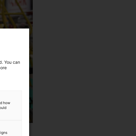
ed. You can
more
and how
ould
aigns