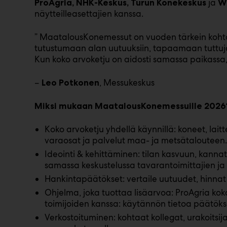
ja
ProAgria, NHK-Keskus, Turun Konekeskus
W
näytteilleasettajien kanssa.
” MaatalousKonemessut on vuoden tärkein kohtaa
tutustumaan alan uutuuksiin, tapaamaan tuttuj
Kun koko arvoketju on aidosti samassa paikassa,
–
, Messukeskus
Leo Potkonen
Miksi mukaan MaatalousKonemessuille 2026
Koko arvoketju yhdellä käynnillä: koneet, lait
varaosat ja palvelut maa- ja metsätalouteen.
Ideointi & kehittäminen: tilan kasvuun, kannatt
samassa keskustelussa tavarantoimittajien ja 
Hankintapäätökset: vertaile uutuudet, hinnat
Ohjelma, joka tuottaa lisäarvoa: ProAgria kok
toimijoiden kanssa: käytännön tietoa päätöks
Verkostoituminen: kohtaat kollegat, urakoitsija