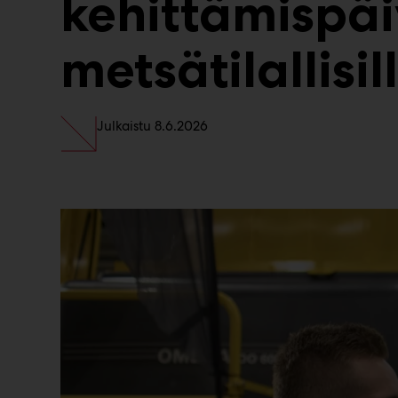
kehittämispäi
metsätilallisil
Julkaistu
8.6.2026