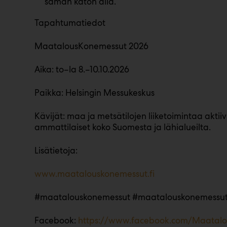
saman katon alla.
Tapahtumatiedot
MaatalousKonemessut 2026
Aika: to–la 8.–10.10.2026
Paikka: Helsingin Messukeskus
Kävijät: maa ja metsätilojen liiketoimintaa aktiivi
ammattilaiset koko Suomesta ja lähialueilta.
Lisätietoja:
www.maatalouskonemessut.fi
#maatalouskonemessut #maatalouskonemessu
Facebook:
https://www.facebook.com/Maatal