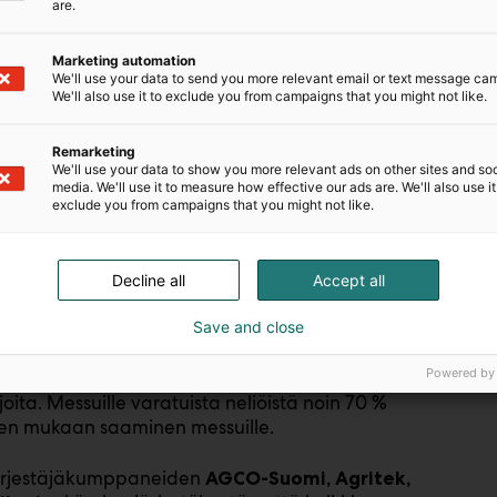
are.
Marketing automation
uksessa 8.–10.10.2026
We'll use your data to send you more relevant email or text message ca
We'll also use it to exclude you from campaigns that you might not like.
vin ja tärkein maa- ja metsätalousalan
ahdollistavat joka toinen vuosi järjestettävän,
Remarketing
We'll use your data to show you more relevant ads on other sites and soc
n helppo tulla kaikkialta Suomesta.
media. We'll use it to measure how effective our ads are. We'll also use it
 Messukeskuksessa.
exclude you from campaigns that you might not like.
 koko liiketoiminnan osalta: konekaupan laajan
tuotantopanokset, renkaat, tarvikkeet ja
Decline all
Accept all
etsätalouden palveluntarjoajat.
estointeja, löytää ideoita ja kehittää koko
Save and close
Powered by
oita. Messuille varatuista neliöistä noin 70 %
ksen mukaan saaminen messuille.
järjestäjäkumppaneiden
AGCO-Suomi, Agritek,