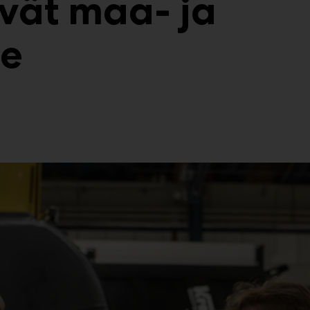
vät maa- ja
le