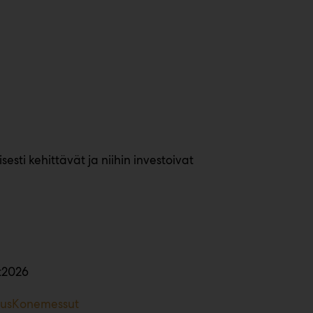
sesti kehittävät ja niihin investoivat
t2026
ousKonemessut