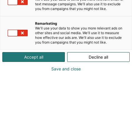
text message campaigns. We'll also use it to exclude
you from campaigns that you might not like.
Remarketing
We'll use your data to show you more relevant ads on
other sites and social media. We'll use it to measure
how effective our ads are. We'll also use it to exclude
you from campaigns that you might not like.
Accept all
Decline all
Save and close
MaatalousKonemessujen liput ovat nyt myynnissä.
Älä jää paitsi tästä tärkeästä tapahtumasta, jossa
pääset tutustumaan alan uusimpiin innovaatioihin
ja verkostoitumaan asiantuntijoiden kanssa.
MaatalousKonemessut on Suomen suurin
sisätiloissa järjestettävä alan messutapahtuma.
Helsingin Messukeskuksen alakerran kaikki hallit