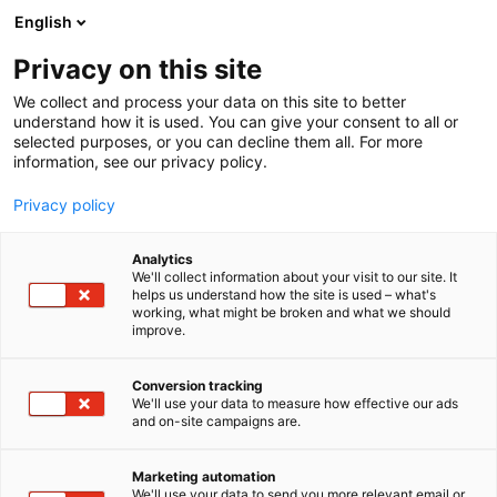
Siirry
English
sisältöön
Privacy on this site
We collect and process your data on this site to better
understand how it is used. You can give your consent to all or
BLOGI
MAATALOUSKONEMESSUJEN LIPUT MYYNNISSÄ
selected purposes, or you can decline them all. For more
information, see our privacy policy.
ARTIKKELI
Privacy policy
MaatalousKonemessujen
Analytics
liput myynnissä!
We'll collect information about your visit to our site. It
helps us understand how the site is used – what's
working, what might be broken and what we should
improve.
Julkaistu
23.8.2024
Conversion tracking
We'll use your data to measure how effective our ads
and on-site campaigns are.
Marketing automation
We'll use your data to send you more relevant email or