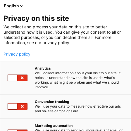
Siirry
English
sisältöön
Privacy on this site
We collect and process your data on this site to better
understand how it is used. You can give your consent to all or
selected purposes, or you can decline them all. For more
information, see our privacy policy.
Privacy policy
Analytics
T
Karjataloustarvikkeet
Kuivurit ja siilot
Luomuviljely
We'll collect information about your visit to our site. It
u
Nurmenviljely
Peltoviljely
Perävaunut
Ruokintalaitteet
helps us understand how the site is used – what's
working, what might be broken and what we should
o
Ympäristönhoitokoneet
improve.
t
Agrimaa Oy
e
r
Conversion tracking
y
We'll use your data to measure how effective our ads
6k50
Osasto:
and on-site campaigns are.
h
m
Agrimaa Oy on pirkanmaalainen yritys, joka on
ä
Marketing automation
:
keskittynyt maatalouden, kiinteistönhuollon sekä
We'll use your data to send you more relevant email or