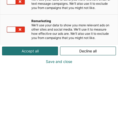
text message campaigns. We'll also use it to exclude
urakoinnin koneiden ja laitteiden maahantuontiin
you from campaigns that you might not like.
ja jälleenmyyntiin. Yrityksen toiminta sai alkunsa
vuonna 2013 ajatuksesta, että maatalouden ja
Remarketing
urakoinnin ammattilaisella kuuluu olla käytössään
We'll use your data to show you more relevant ads on
kestävät, toimivat ja aidosti arkea helpottavat
other sites and social media. We'll use it to measure
koneet. Agrimaan toiminnan ytimessä on aina
how effective our ads are. We'll also use it to exclude
you from campaigns that you might not like.
asiakas. Yhdistämme jokaisen asiakkaan yksilölliset
tarpeet edustamiemme huippubrändien
Accept all
Decline all
ominaisuuksiin perehtymällä huolellisesti sekä
asiakkaan tilanteeseen että valikoimissa oleviin
Save and close
tuotteisiimme. Valikoimamme koneet ja laitteet
ovat yleensä räätälöitävissä, ja ne on aina testattu
käytännössä – ei vain kerran, vaan osana
jokapäiväistä työtä omalla ja yhteistyötiloillamme.