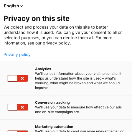
Siirry
English
sisältöön
Privacy on this site
We collect and process your data on this site to better
understand how it is used. You can give your consent to all or
selected purposes, or you can decline them all. For more
information, see our privacy policy.
Privacy policy
Analytics
T
Huolto ja varaosat
Kasvinsuojeluaineet
Peltoviljely
We'll collect information about your visit to our site. It
u
helps us understand how the site is used – what's
CPS Worldwide
working, what might be broken and what we should
o
improve.
t
e
3c39
Osasto:
r
Conversion tracking
y
We'll use your data to measure how effective our ads
and on-site campaigns are.
CPS Worldwide on maailmanlaajuinen paaliverkon
h
m
(bale net wrap) ja säilörehukalvon (silage wrap)
ä
valmistaja, joka tarjoaa korkean suorituskyvyn
Marketing automation
:
We'll use your data to send you more relevant email or