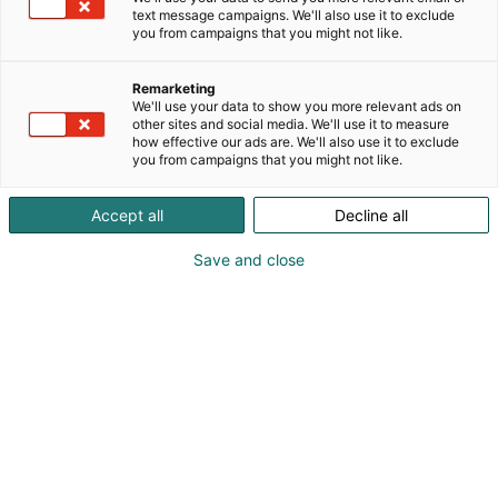
ratkaisuja maatalouden paalaamiseen Suomessa.
text message campaigns. We'll also use it to exclude
Tuotteemme on suunniteltu kestämään vaativia
you from campaigns that you might not like.
pohjoisia olosuhteita ja tarjoamaan lujuutta,
luotettavuutta ja tehokkuutta. Viljelijöiden ja
Remarketing
urakoitsijoiden luottamat ratkaisumme tukevat
We'll use your data to show you more relevant ads on
optimaalista paalausta, vähentävät hävikkiä ja
other sites and social media. We'll use it to measure
how effective our ads are. We'll also use it to exclude
varmistavat säilörehun turvallisen varastoinnin.
you from campaigns that you might not like.
Edistyksellisen tuotantoteknologian ja tasaisen
laadun ansiosta CPS Worldwide on luotettava
Accept all
Decline all
kumppani moderniin maatalouteen Suomessa.
Save and close