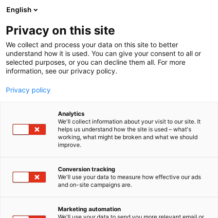
Siirry
English
sisältöön
Privacy on this site
We collect and process your data on this site to better
understand how it is used. You can give your consent to all or
selected purposes, or you can decline them all. For more
information, see our privacy policy.
Privacy policy
Analytics
T
Hevoset ja harraste-eläimet
Huolto ja varaosat
We'll collect information about your visit to our site. It
u
Karjataloustarvikkeet
Konetarvikkeet
Maneesit
helps us understand how the site is used – what's
working, what might be broken and what we should
o
Rakennustarvikkeet
Siemenet
Teiden ja pihojen hoito
improve.
t
Työvälineet
e
EG-Trading Oy
r
Conversion tracking
y
We'll use your data to measure how effective our ads
and on-site campaigns are.
h
3g40
Osasto:
m
ä
Marketing automation
Yrityksellämme on tarjota ratkaisuja vaativaankin
:
We'll use your data to send you more relevant email or