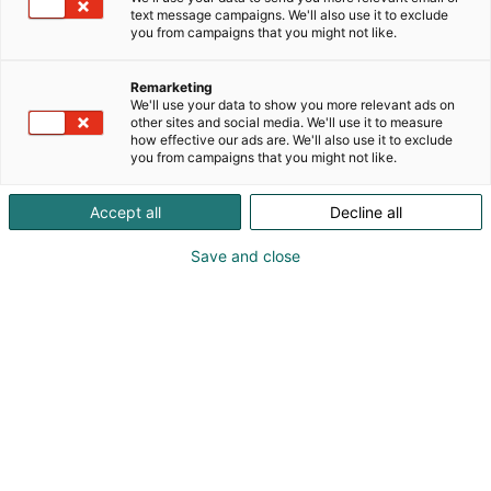
text message campaigns. We'll also use it to exclude
viheraluerakentamiseen kuten vaikeat rinteet,
you from campaigns that you might not like.
maa-alueiden tuenta, upottavat maapohjat,
hulevesien viivytys, uudelleen viheriöittäminen,
Remarketing
eroosionsuojaus sekä lisäksi laajat ja monipuoliset
We'll use your data to show you more relevant ads on
viherkatot. Tuotteisiimme kuuluvat lisäksi
other sites and social media. We'll use it to measure
pohjoismaiseen ilmastoon suunniteltu kotimainen
how effective our ads are. We'll also use it to exclude
you from campaigns that you might not like.
palosertifioitu Nordic Green Roof® -
maksaruohoviherkatto ja kattava ZinCo-
kattopuutarhajärjestelmä. Messuilla esittelemme
Accept all
Decline all
Ecoraster sekä Soilweb maantuentakennoja.
Save and close
Toimitamme tuotteita sekä yrityksille että
yksityisille.
Katso tarjoukset