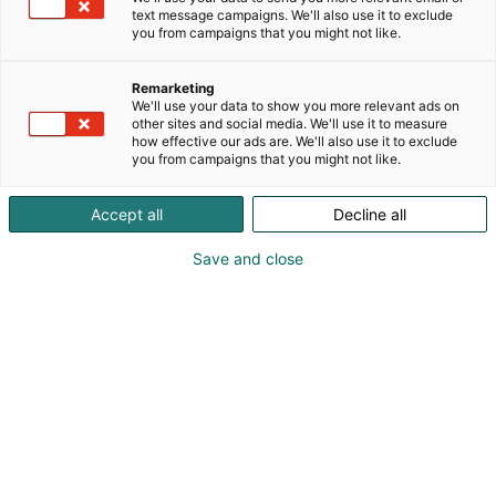
kohteisiin. Järjestelmät perustuvat pitkälle
text message campaigns. We'll also use it to exclude
automatisoituun ja rakenteellisesti kestävään
you from campaigns that you might not like.
teknologiaan, joka mahdollistaa tasaisen ja
huoltovarman käytön pitkällä aikavälillä. Vahva
Remarketing
kuljetintekniikka mahdollistaa polttoaineen siirron
We'll use your data to show you more relevant ads on
myös pitkillä etäisyyksillä ja haastavissa
other sites and social media. We'll use it to measure
how effective our ads are. We'll also use it to exclude
asennuskohteissa, mikä tekee ratkaisuista
you from campaigns that you might not like.
soveltuvia niin maatiloille, kiinteistöihin kuin
teollisuuskäyttöön. Heizomat-laitteet tunnetaan
Accept all
Decline all
pitkästä käyttöiästä, korkeasta hyötysuhteesta ja
toimintavarmuudesta myös vaativissa olosuhteissa.
Save and close
Varaa maksuton Heizomat-alkukartoitus
osoitteessa heizomat.fi!