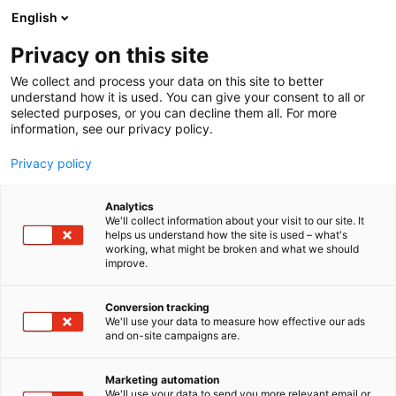
Siirry
English
sisältöön
Privacy on this site
We collect and process your data on this site to better
understand how it is used. You can give your consent to all or
selected purposes, or you can decline them all. For more
information, see our privacy policy.
Privacy policy
Analytics
T
Lämmityslaitteet
We'll collect information about your visit to our site. It
u
helps us understand how the site is used – what's
Heizomat Suomi
working, what might be broken and what we should
o
improve.
t
e
6h30
Osasto:
r
Conversion tracking
y
We'll use your data to measure how effective our ads
and on-site campaigns are.
Hakkeelle ja muille biopolttoaineille suunnitellut
h
m
Heizomat-lämmitysjärjestelmät tuottavat lämpöä
ä
luotettavasti uusiutuvalla energialla eri kokoisiin
Marketing automation
:
We'll use your data to send you more relevant email or