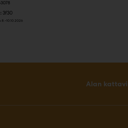
63078
3f30
:
8.–10.10.2026
Alan kattav