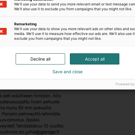
We'll use your data to send you more relevant email or text message ca
We'll also use it to exclude you from campaigns that you might not like.
Remarketing
We'll use your data to show you more relevant ads on other sites and soc
media. We'll use it to measure how effective our ads are. We'll also use it
exclude you from campaigns that you might not like.
Decline all
Accept all
Save and close
 Oy
 VESIPETI
Powered by
 peti edulliseen hintaan. Alla
osteussuojattu foam pehuste.
na myös 50 mm paksulla
. Parasta pehmeyttä lehmälle.
ausvalmistus. (kaikki
veydet) Tehdastakuu 10 vuotta.
ari.jylha@jgarage.fi