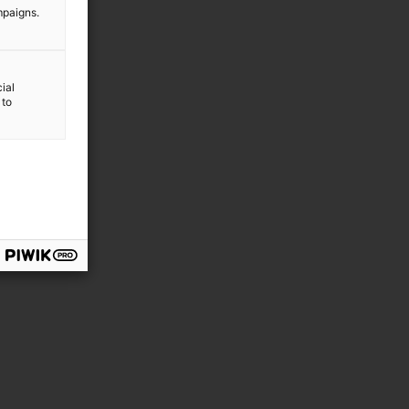
mpaigns.
ial
 to