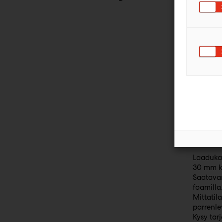
JGarage
WB120
Laadukas
30 mm k
Saatava
foamilla
Mittatil
parrenle
Kysy tarjoushinta 