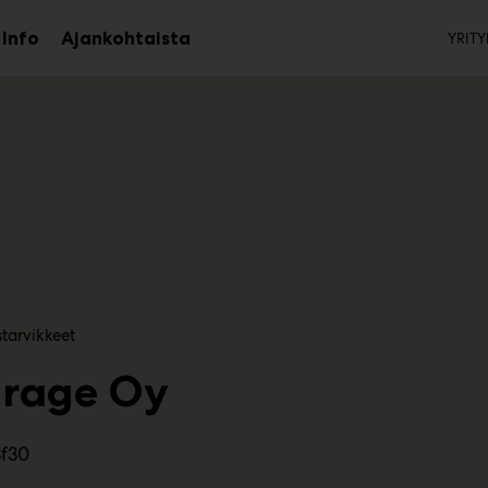
To
Info
Ajankohtaista
YRITY
aa
Avaa
avalikko
alavalikko
tarvikkeet
rage Oy
3f30