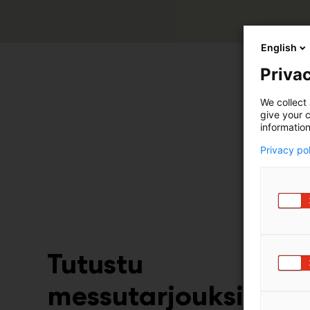
English
Privac
We collect 
give your c
JG pedit 
information
avoraappa
Privacy po
Tule ja ky
Tutustu
messutarjouksiin