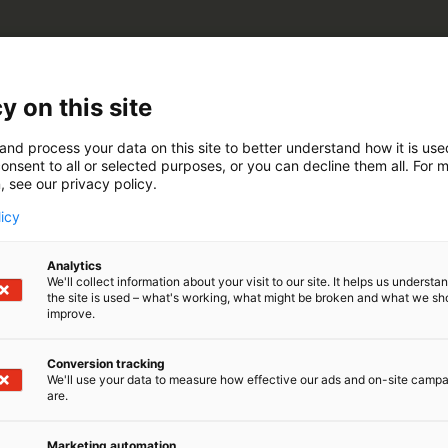
y on this site
and process your data on this site to better understand how it is us
onsent to all or selected purposes, or you can decline them all. For 
ja käytävämatot ovat nyt uusi edullisempi vaihtoehto. Va
, see our privacy policy.
 tai collector käytäville. Ritilämatot lehmille ja lihakarj
licy
sy tarjous.
Analytics
We'll collect information about your visit to our site. It helps us underst
the site is used – what's working, what might be broken and what we sh
improve.
Conversion tracking
We'll use your data to measure how effective our ads and on-site camp
are.
Marketing automation