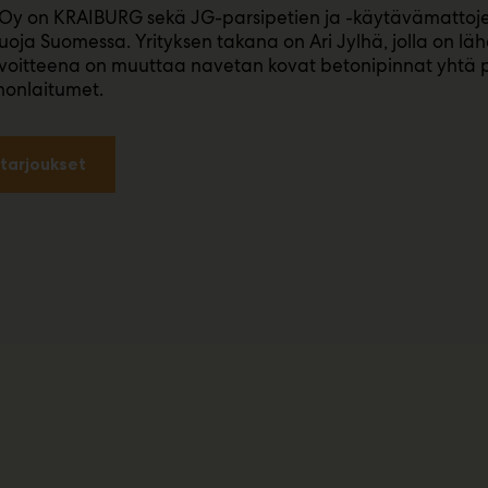
y on KRAIBURG sekä JG-parsipetien ja -käytävämattojen
ja Suomessa. Yrityksen takana on Ari Jylhä, jolla on l
avoitteena on muuttaa navetan kovat betonipinnat yhtä peh
nonlaitumet.
tarjoukset