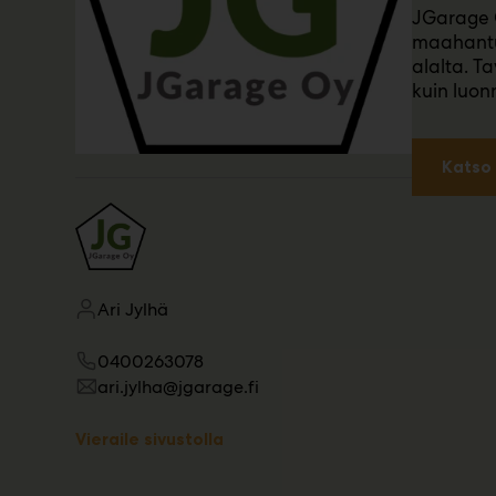
JGarage O
m
maahantuo
ä
:
alalta. T
kuin luon
Katso 
Ari Jylhä
0400263078
ari.jylha@jgarage.fi
Vieraile sivustolla