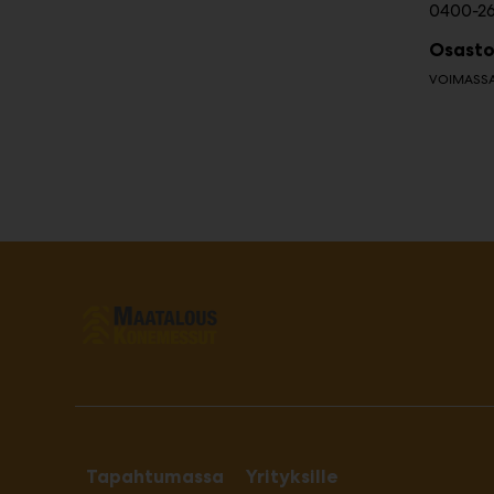
0400-2
Osasto
VOIMASSA 
Tapahtumassa
Yrityksille