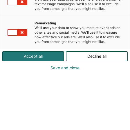
perustettu maatalouskonekauppa Joutsassa,
text message campaigns. We'll also use it to exclude
Keski-Suomessa.Toimimme maahantuojina
you from campaigns that you might not like.
laadukkaille eurooppalaisille alan merkeille ja
tuotteille. Erikoisuutenamme ovat apevaunujen
Remarketing
ruuvit. Toimitamme uudet ruuvit kaikkiin
We'll use your data to show you more relevant ads on
pystyruuviapevaunumerkkeihin. Valikoimiimme
other sites and social media. We'll use it to measure
how effective our ads are. We'll also use it to exclude
kuuluu lisäksi mm. Aliman apevaunut, Helagron
you from campaigns that you might not like.
lautasmuokkaimet, Betecin laahavannasmultaimet
sekä Schurrin karjaharjat.Myös erilaiset
Accept all
Decline all
kunnostukset ja asennukset kuuluvat
palveluihimme. Kunnostamme esimerkiksi
Save and close
lietevaunuja kauttaaltaan, sekä asennamme niihin
Betecin multaimet käyttökuntoon. Myös apevaunut
saavat käsissämme uuden pinnan niin sisä- kuin
ulkopuolellekin, unohtamatta uusia ruuveja ja
planeettavaihteistoja.