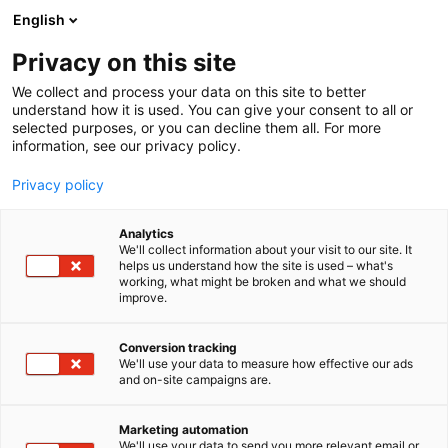
Siirry
English
sisältöön
Privacy on this site
We collect and process your data on this site to better
understand how it is used. You can give your consent to all or
selected purposes, or you can decline them all. For more
information, see our privacy policy.
Privacy policy
Analytics
T
Karjataloustarvikkeet
Konetarvikkeet
Lannankäsittely
We'll collect information about your visit to our site. It
u
Nurmenviljely
Peltoviljely
Ruokintalaitteet
helps us understand how the site is used – what's
working, what might be broken and what we should
o
improve.
JR Maatilankone Oy
t
e
r
Conversion tracking
Uc2
Osasto:
y
We'll use your data to measure how effective our ads
and on-site campaigns are.
h
Maatalouskoneet maatilalta maatiloille.
m
ä
Maatilankone on lypsykarjatilan yhteyteen
Marketing automation
:
We'll use your data to send you more relevant email or