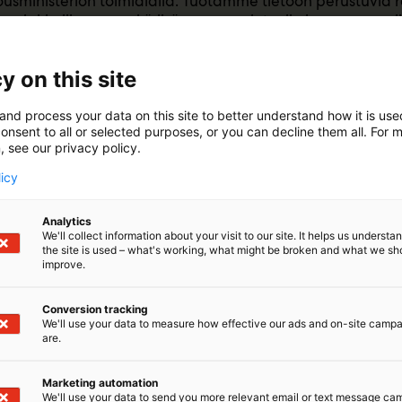
usministeriön toimialalla. Tuotamme tietoon perustuvia r
a asiakkaillemme sekä lisäarvoa uusiutuviin luonnonvaroi
e ja kilpailukykyiselle elinkeinotoiminnalle. Tuemme luonn
ratalouteen liittyvää yhteiskunnallista päätöksentekoa.
y on this site
and process your data on this site to better understand how it is us
onsent to all or selected purposes, or you can decline them all. For 
, see our privacy policy.
licy
Analytics
We'll collect information about your visit to our site. It helps us underst
the site is used – what's working, what might be broken and what we sh
improve.
Conversion tracking
 uusiutuvien luonnonvarojen kestävän ja kannattavan k
We'll use your data to measure how effective our ads and on-site camp
are.
n vuosittain meneillään lähes 600 tutkimushanketta, jo
e julkaisivat 764 vertaisarvioitua tieteellistä julkaisua.
Marketing automation
We'll use your data to send you more relevant email or text message ca