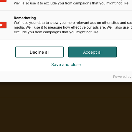
stamme.
We'll also use it to exclude you from campaigns that you might not like.
ehtävien lisäksi Lukella on lakisääteisiä viranomaistehtä
Remarketing
ratilastot ja tarjoaa tutkimukseen perustuvia palveluita yr
We'll use your data to show you more relevant ads on other sites and soc
media. We'll use it to measure how effective our ads are. We'll also use it
exclude you from campaigns that you might not like.
Decline all
Accept all
Save and close
Alan kattav
Powered by