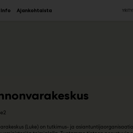
To
Info
Ajankohtaista
YRITY
aa
Avaa
avalikko
alavalikko
nnonvarakeskus
3e2
rakeskus (Luke) on tutkimus- ja asiantuntijaorganisaatio,