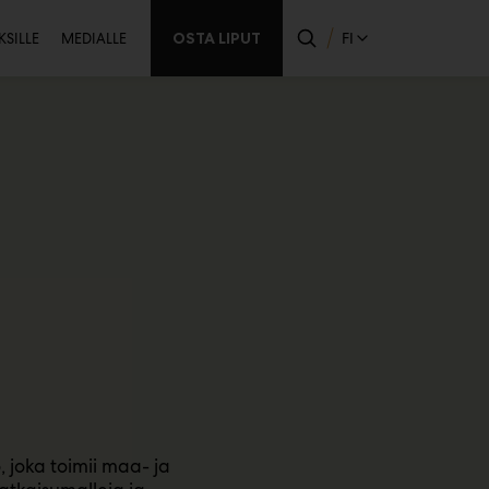
issijainen
OSTA LIPUT
FI
KSILLE
MEDIALLE
 joka toimii maa- ja