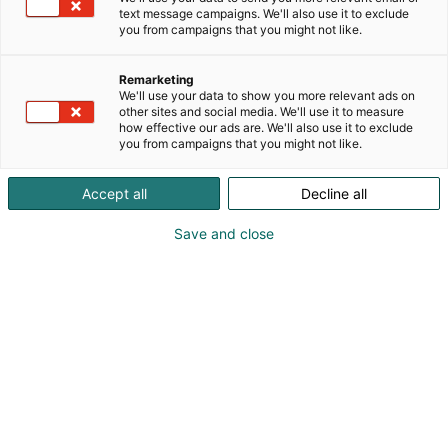
maatalousautomaatioon ja kestävään
text message campaigns. We'll also use it to exclude
pihattorakentamiseen. Yli 35 vuoden kokemuksella
you from campaigns that you might not like.
ja vahvoilla kumppanuuksilla autamme maatiloja
hyödyntämään teknologiaa, dataa ja tekoälyä,
Remarketing
jotta tuotanto olisi tehokasta, vastuullista ja
We'll use your data to show you more relevant ads on
kannattavaa. Meidän tavoitteemme on tarjota
other sites and social media. We'll use it to measure
how effective our ads are. We'll also use it to exclude
kokonaisvaltaisia ratkaisuja ja asiantuntevaa tukea
you from campaigns that you might not like.
automatisoinnin kaikissa vaiheissa – nyt ja
tulevaisuudessa.
Accept all
Decline all
Save and close