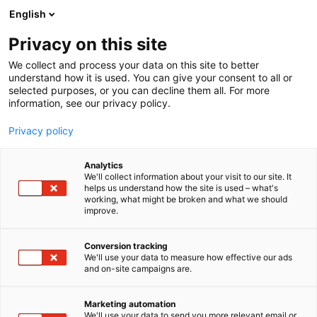
Siirry
English
sisältöön
Privacy on this site
We collect and process your data on this site to better
understand how it is used. You can give your consent to all or
selected purposes, or you can decline them all. For more
information, see our privacy policy.
Privacy policy
Analytics
T
Huolto ja varaosat
Karjataloustarvikkeet
Kuivurit ja siilot
We'll collect information about your visit to our site. It
u
Lannankäsittely
Ruokintalaitteet
Tuotantoeläinrakennukset
helps us understand how the site is used – what's
working, what might be broken and what we should
o
improve.
NHK-Keskus Oy
t
e
r
Conversion tracking
3d61
Osasto:
y
We'll use your data to measure how effective our ads
and on-site campaigns are.
h
NHK on suomalaisen maatalouden edelläkävijä,
m
ä
joka keskittyy älykkääseen
Marketing automation
:
We'll use your data to send you more relevant email or