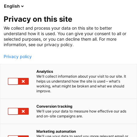
Siirry
English
sisältöön
Privacy on this site
We collect and process your data on this site to better
understand how it is used. You can give your consent to all or
selected purposes, or you can decline them all. For more
information, see our privacy policy.
Privacy policy
Analytics
T
Huolto ja varaosat
Traktorit
We'll collect information about your visit to our site. It
u
helps us understand how the site is used – what's
Purkupojat Oy
working, what might be broken and what we should
o
improve.
t
e
6m108
Osasto:
r
Conversion tracking
y
We'll use your data to measure how effective our ads
and on-site campaigns are.
Purkupojat Oy on uusien ja käytettyjen traktorin
h
m
varaosien myyjä Pirkanmaan Pälkäneellä. Kyseessä
ä
on Suomen suurin traktorin varaosiin keskittynyt
Marketing automation
:
We'll use your data to send you more relevant email or