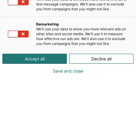
purkamo. Varaosia löytyy kaikkiin yleisimpiin
text message campaigns. We'll also use it to exclude
traktorimerkkeihin ja -malleihin, sekä muihinkin
you from campaigns that you might not like.
työkoneisiin. Purkuosien lisäksi valikoimasta löytyy
yli 10 000 uuden varaosan tuotenimikettä.
Remarketing
Asiakkaina ovat niin isot kuin pienetkin
We'll use your data to show you more relevant ads on
traktorikorjaamot, osien jälleenmyyjät kuin
other sites and social media. We'll use it to measure
how effective our ads are. We'll also use it to exclude
kuluttajatkin. Vuodessa puretaan yli 50 traktoria.
you from campaigns that you might not like.
Yritys on saanut alkunsa vuonna 1987.
Maatalouskonemessuilla Purkupojat esittelee
Accept all
Decline all
tuotteitaan. Kokeneet myyjät kertovat
messuvieraille valikoimasta sekä yrityksen
Save and close
toiminnasta.