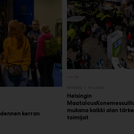
ARTIKKELI
10.6.2024
Helsingin
MaatalousKonemessuill
mukana kaikki alan tärk
udennen kerran
toimijat