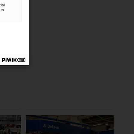
ial
 to