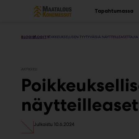
Main
Siirry
sisältöön
Tapahtumassa
Av
al
BLOGI
BLOGIT
POIKKEUKSELLISEN TYYTYVÄISIÄ NÄYTTEILLEASETTAJIA
ARTIKKELI
Poikkeukselli
näytteillease
Julkaistu
10.6.2024