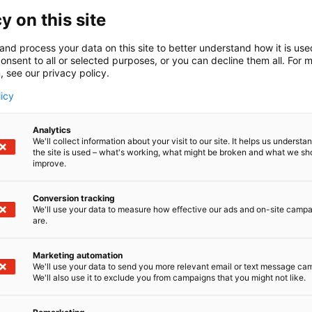
y on this site
4 kolmatta kertaa. Vuonna 2022 tapahtumaan
and process your data on this site to better understand how it is us
äytössä oli 31 990 m2 (2018: 2839a m2).
onsent to all or selected purposes, or you can decline them all. For 
atkuu vuoden 2024 osalta.
, see our privacy policy.
licy
t syyt osallistua messuille olivat
iakkaiden ja sidosryhmien tapaaminen (64 %)
Tärkeimmissä tavoitteissa onnistui keskimäärin
Analytics
We'll collect information about your visit to our site. It helps us underst
nneista 99 % piti MaatalousKonemessuihin
the site is used – what's working, what might be broken and what we sh
% olivat erittäin tai melko tyytyväisiä
improve.
n oli korkealla ja kaikki vastanneet (100 %)
Conversion tracking
We'll use your data to measure how effective our ads and on-site camp
nen verrattuna muihin alan tapahtumiin
are.
n Helsingin Messukeskuksen ammattitapahtumiin.
 osallistu tapahtumaan 2024.
Marketing automation
We'll use your data to send you more relevant email or text message ca
We'll also use it to exclude you from campaigns that you might not like.
yyn verrattuna yleinen tyytyväisyys ja
seilla prosenteilla.