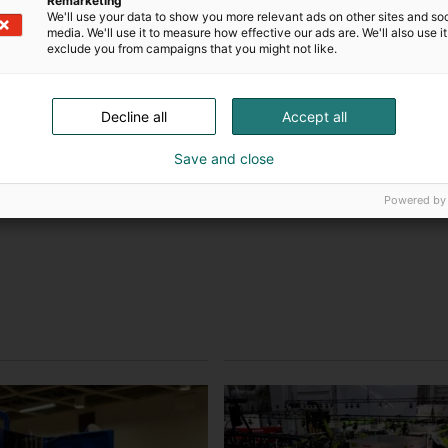
Remarketing
We'll use your data to show you more relevant ads on other sites and soc
media. We'll use it to measure how effective our ads are. We'll also use it
ä)
exclude you from campaigns that you might not like.
ä)
Decline all
Accept all
Save and close
Powered by