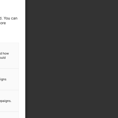
ed. You can
more
and how
ould
aigns
mpaigns.