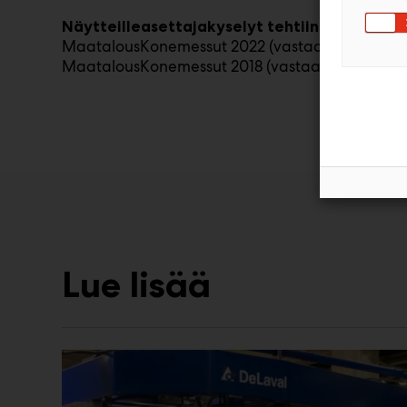
Näytteilleasettajakyselyt tehtiin:
MaatalousKonemessut 2022 (vastaajia 74 yrityst
MaatalousKonemessut 2018 (vastaajia 52 yrityst
Lue lisää