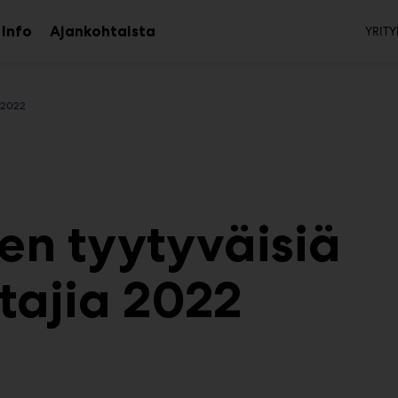
To
Info
Ajankohtaista
YRITY
aa
Avaa
avalikko
alavalikko
 2022
sen tyytyväisiä
ttajia 2022