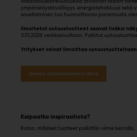
Maatalouskoneuutuuksia arvioivan raadin tärkei
ympäristöystävällisyys, energiatehokkuus sekä va
soveltaminen tuo huomattavaa parannusta olem
Ilmoitetut uutuustuotteet saavat lisäksi näk
3.10.2026 verkkosivuillaan. Palkitut uutuustuott
Yritykset voivat ilmoittaa uutuustuotteitaan 1
Ilmoita uutuustuotteesi tästä
Kaipaatko inspiraatiota?
Katso, millaiset tuotteet palkittiin viime kerralla.