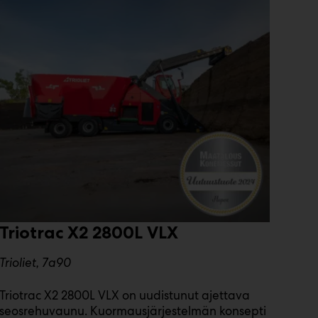
Triotrac X2 2800L VLX
Trioliet, 7a90
Triotrac X2 2800L VLX on uudistunut ajettava
seosrehuvaunu. Kuormausjärjestelmän konsepti