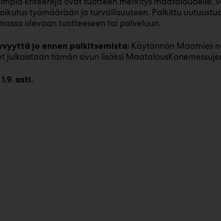
mpiä kriteerejä ovat tuotteen merkitys maataloudelle, v
ikutus työmäärään ja turvallisuuteen. Palkittu uutuustuot
assa olevaan tuotteeseen tai palveluun.
Käytännön Maamies nost
yvyyttä jo ennen palkitsemista:
eet julkaistaan tämän sivun lisäksi MaatalousKonemessujen
.9. asti.