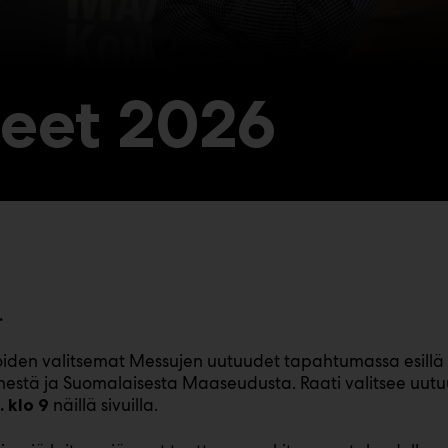
eet 2026
.
en valitsemat Messujen uutuudet tapahtumassa esillä olevi
tä ja Suomalaisesta Maaseudusta. Raati valitsee uutuustu
näillä sivuilla.
. klo 9