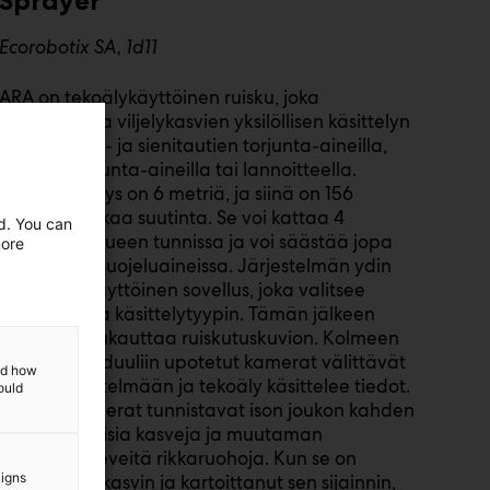
Sprayer
Ecorobotix SA, 1d11
ARA on tekoälykäyttöinen ruisku, joka
mahdollistaa viljelykasvien yksilöllisen käsittelyn
rikkakasvien- ja sienitautien torjunta-aineilla,
hyönteistorjunta-aineilla tai lannoitteella.
Ruiskun leveys on 6 metriä, ja siinä on 156
erittäin tarkkaa suutinta. Se voi kattaa 4
ed. You can
hehtaarin alueen tunnissa ja voi säästää jopa
more
95 % kasvinsuojeluaineissa. Järjestelmän ydin
on helppokäyttöinen sovellus, joka valitsee
satokasvin ja käsittelytyypin. Tämän jälkeen
tekniikka mukauttaa ruiskutuskuvion. Kolmeen
ruiskutusmoduuliin upotetut kamerat välittävät
and how
tietoa järjestelmään ja tekoäly käsittelee tiedot.
ould
Ruiskun kamerat tunnistavat ison joukon kahden
lehden kokoisia kasveja ja muutaman
millimetrin leveitä rikkaruohoja. Kun se on
aigns
tunnistanut kasvin ja kartoittanut sen sijainnin,