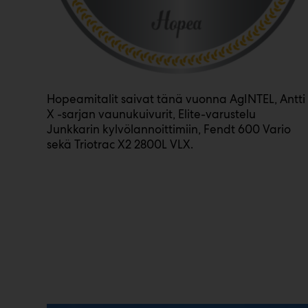
Hopeamitalit saivat tänä vuonna AgINTEL, Antti
X -sarjan vaunukuivurit, Elite-varustelu
Junkkarin kylvölannoittimiin, Fendt 600 Vario
sekä Triotrac X2 2800L VLX.