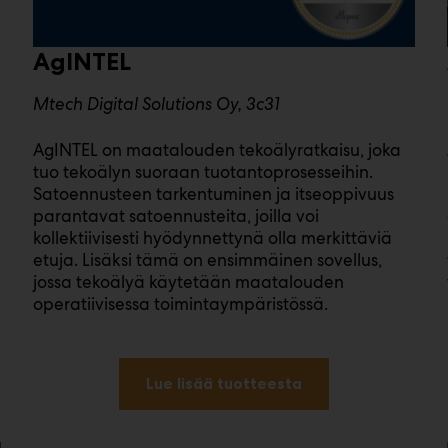
AgINTEL
Mtech Digital Solutions Oy, 3c31
AgINTEL on maatalouden tekoälyratkaisu, joka
tuo tekoälyn suoraan tuotantoprosesseihin.
Satoennusteen tarkentuminen ja itseoppivuus
parantavat satoennusteita, joilla voi
kollektiivisesti hyödynnettynä olla merkittäviä
etuja. Lisäksi tämä on ensimmäinen sovellus,
jossa tekoälyä käytetään maatalouden
operatiivisessa toimintaympäristössä.
Lue lisää tuotteesta