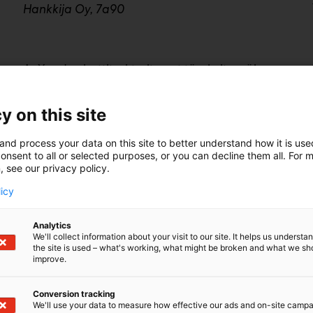
Hankkija Oy, 7a90
AgXeed-robottitraktorit ovat täysin itsenäiseen
peltotyöhön kykeneviä laitteistoja, jossa on
perinteisistä traktoreista tutut etu- ja
y on this site
takanostolaitteet ja hydrauliikat. Robottiin voi
kytkeä siis käytännössä minkä tahansa
and process your data on this site to better understand how it is us
maataloustyökoneen. Yhdistelmän konfigurointi,
onsent to all or selected purposes, or you can decline them all. For 
peltotöiden suunnittelu sekä analysointi että
, see our privacy policy.
diagnostiikka tapahtuu pilvipalvelussa joko
tietokonetta tai mobiililaitetta käyttäen.
licy
Hankkija aloittaa AgXeed-robottitraktorien
maahantuonnin ja myynnin syksyllä 2024 ja
Analytics
vastaa myös huollosta ja varaosista. Robotin
We'll collect information about your visit to our site. It helps us underst
the site is used – what's working, what might be broken and what we sh
käytön alkua hallinnoi ja siitä raportoi Älykäs
improve.
maatila -tiimi yhdessä konekeskusten kanssa.
Conversion tracking
We'll use your data to measure how effective our ads and on-site camp