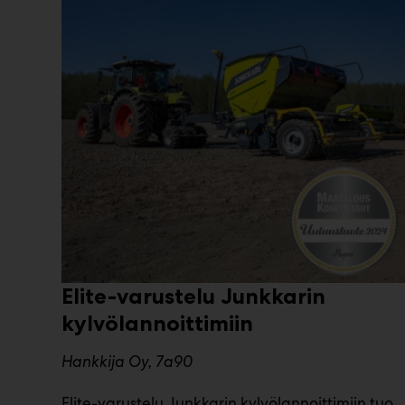
Elite-varustelu Junkkarin
kylvölannoittimiin
Hankkija Oy, 7a90
Elite-varustelu Junkkarin kylvölannoittimiin tuo