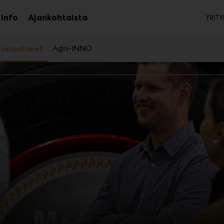
To
Info
Ajankohtaista
YRITY
aa
Avaa
avalikko
alavalikko
Agri-INNO
ustuotteet