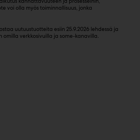
aikutus kannattavuuteen ja prosesseihin,
e voi olla myös toiminnallisuus, jonka
aa uutuustuotteita esiin 25.9.2026 lehdessä ja
 omilla verkkosivuilla ja some-kanavilla.