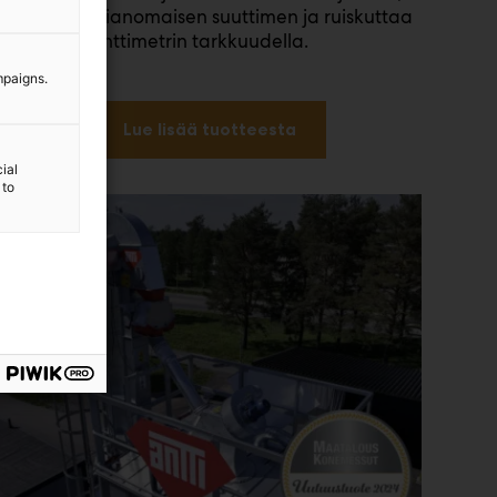
se aktivoi asianomaisen suuttimen ja ruiskuttaa
kohdetta senttimetrin tarkkuudella.
mpaigns.
Lue lisää tuotteesta
ial
 to